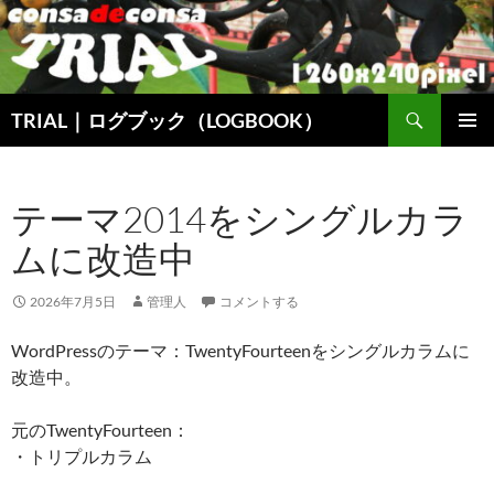
コ
ン
テ
ン
検
ツ
TRIAL｜ログブック（LOGBOOK）
索
へ
メインメ
ス
ニュー
キ
テーマ2014をシングルカラ
ッ
ムに改造中
プ
2026年7月5日
管理人
コメントする
WordPressのテーマ：TwentyFourteenをシングルカラムに
改造中。
元のTwentyFourteen：
・トリプルカラム