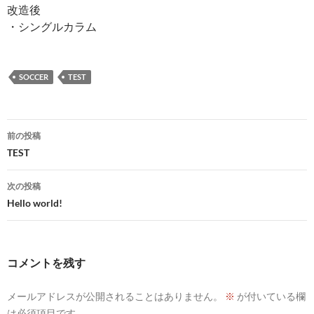
改造後
・シングルカラム
SOCCER
TEST
投
前の投稿
稿
TEST
ナ
次の投稿
ビ
Hello world!
ゲ
ー
コメントを残す
シ
メールアドレスが公開されることはありません。
※
が付いている欄
ョ
は必須項目です